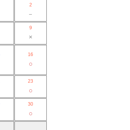
2
－
－
9
×
5
16
○
2
23
○
9
30
○